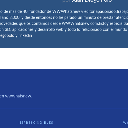
ro de más de 40, fundador de WWWhatsnew y editor apasionado.Trabajo 
l año 2.000, y desde entonces no he parado un minuto de prestar atenci
 novedades que os contamos desde WWWhatsnew.com.Estoy especializado e
ón 3D, aplicaciones y desarrollo web y todo lo relacionado con el mund
iegopolo
y
linkedin
IA en wwwhatsnew.
IMPRESCINDIBLES
W