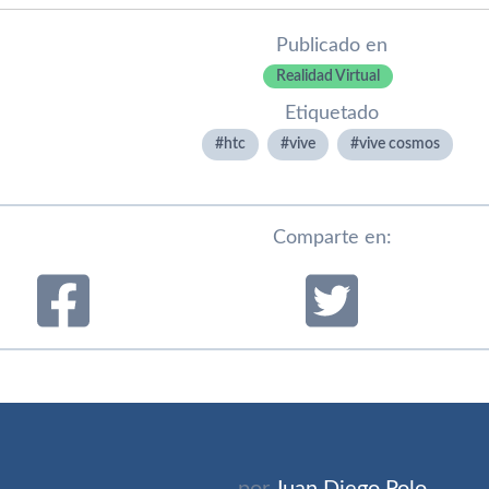
Publicado en
Realidad Virtual
Etiquetado
htc
vive
vive cosmos
Comparte en:
por
Juan Diego Polo