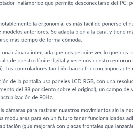
ptador inalámbrico que permite desconectarse del PC, p
otablemente la ergonomía, es más fácil de ponerse el nu
 modelos anteriores. Se adapta bien a la cara, y tiene m
arse más tiempo de forma cómoda.
 una cámara integrada que nos permite ver lo que nos rod
lir de nuestro límite digital y veremos nuestro entorno s
í). Los controladores también han sufrido un importante 
ución de la pantalla usa paneles LCD RGB, con una resol
mento del 88 por ciento sobre el original), un campo de 
 actualización de 90Hz.
is cámaras para rastrear nuestros movimientos sin la ne
les modulares para en un futuro tener funcionalidades ad
abitación (que mejorará con placas frontales que lanzarán