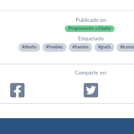
Publicado en
Programación y Diseño
Etiquetado
diseño
freebies
fuentes
gratis
icono
Comparte en: