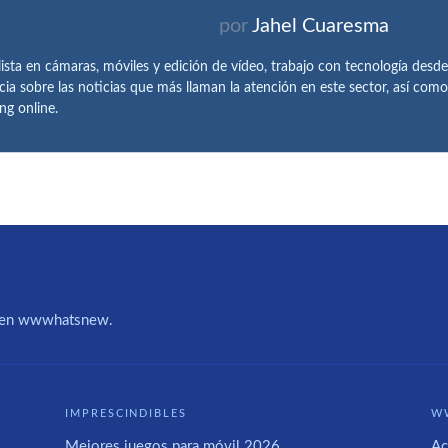
por
Jahel Cuaresma
lista en cámaras, móviles y edición de vídeo, trabajo con tecnología des
cia sobre las noticias que más llaman la atención en este sector, así como
ng online.
IA en wwwhatsnew.
IMPRESCINDIBLES
W
Mejores juegos para móvil 2026
Ac