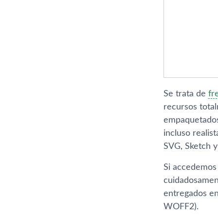
Se trata de
fr
recursos tota
empaquetados e
incluso realis
SVG, Sketch y
Si accedemos 
cuidadosamente
entregados en
WOFF2).