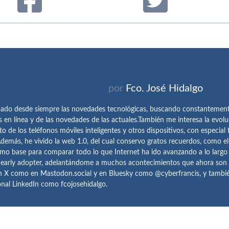
por
Fco. José Hidalgo
ado desde siempre las novedades tecnológicas, buscando constantemen
s en línea y de las novedades de las actuales.También me interesa la evolu
o de los teléfonos móviles inteligentes y otros dispositivos, con especial 
demás, he vivido la web 1.0, del cual conservo gratos recuerdos, como e
omo base para comparar todo lo que Internet ha ido avanzando a lo largo
 early adopter, adelantándome a muchos acontecimientos que ahora son
n X como en Mastodon.social y en Bluesky como @cyberfrancis, y también
onal LinkedIn como fcojosehidalgo.