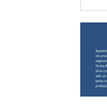
Apasion
recurso
segment
forma.A
sirve c
sido un
tanto e
profesi