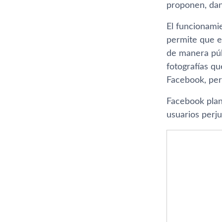
proponen, dand
El funcionami
permite que el
de manera púb
fotografí­as q
Facebook, pero
Facebook plane
usuarios perju