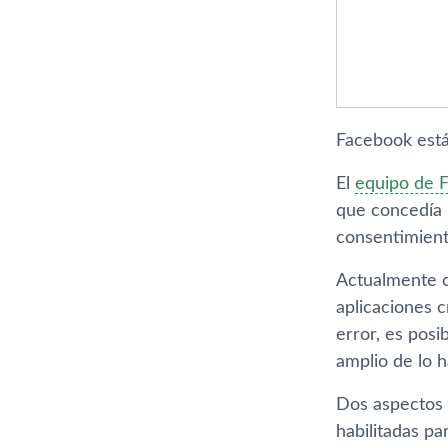
Facebook está
El
equipo de 
que concedí­a 
consentimient
Actualmente c
aplicaciones 
error, es pos
amplio de lo h
Dos aspectos 
habilitadas pa