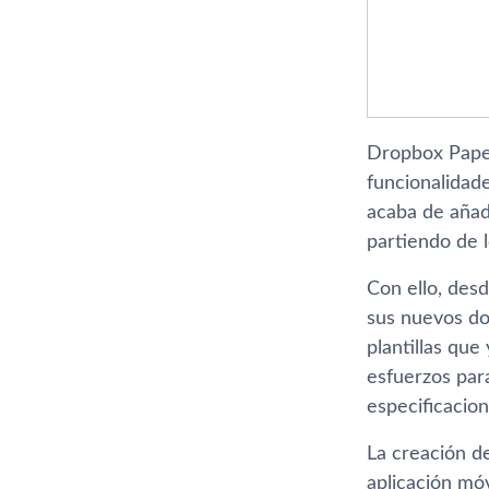
Dropbox Paper
funcionalidade
acaba de añadi
partiendo de 
Con ello, des
sus nuevos do
plantillas qu
esfuerzos para
especificacion
La creación de
aplicación móv