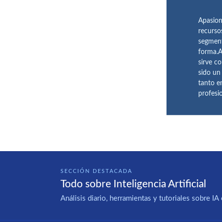
Apasion
recurso
segment
forma.A
sirve c
sido un
tanto e
profesi
SECCIÓN DESTACADA
Todo sobre Inteligencia Artificial
Análisis diario, herramientas y tutoriales sobre 