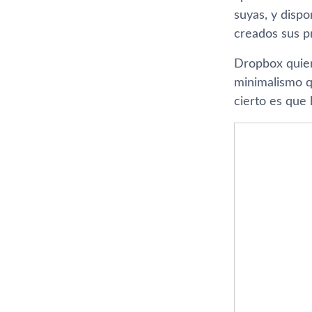
suyas, y disp
creados sus pr
Dropbox quiere
minimalismo q
cierto es que