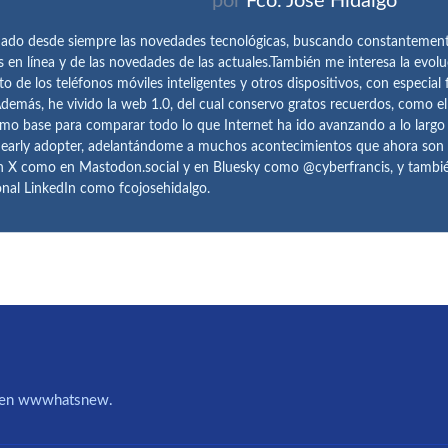
por
Fco. José Hidalgo
ado desde siempre las novedades tecnológicas, buscando constantemen
s en línea y de las novedades de las actuales.También me interesa la evolu
o de los teléfonos móviles inteligentes y otros dispositivos, con especial 
demás, he vivido la web 1.0, del cual conservo gratos recuerdos, como e
omo base para comparar todo lo que Internet ha ido avanzando a lo largo
 early adopter, adelantándome a muchos acontecimientos que ahora son
n X como en Mastodon.social y en Bluesky como @cyberfrancis, y también
onal LinkedIn como fcojosehidalgo.
IA en wwwhatsnew.