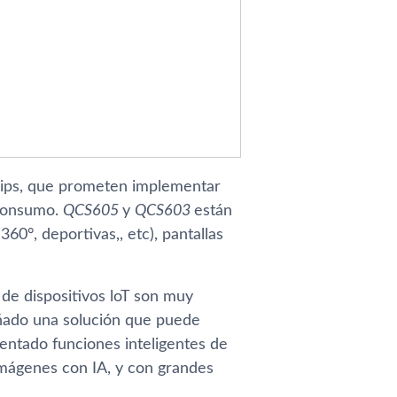
chips, que prometen implementar
 consumo.
QCS605
y
QCS603
están
60°, deportivas,, etc), pantallas
de dispositivos loT son muy
señado una solución que puede
entado funciones inteligentes de
imágenes con IA, y con grandes