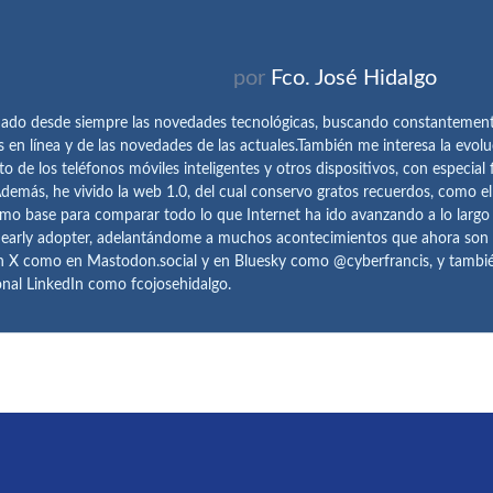
por
Fco. José Hidalgo
ado desde siempre las novedades tecnológicas, buscando constantemen
s en línea y de las novedades de las actuales.También me interesa la evolu
o de los teléfonos móviles inteligentes y otros dispositivos, con especial 
demás, he vivido la web 1.0, del cual conservo gratos recuerdos, como e
omo base para comparar todo lo que Internet ha ido avanzando a lo largo
 early adopter, adelantándome a muchos acontecimientos que ahora son
n X como en Mastodon.social y en Bluesky como @cyberfrancis, y también
onal LinkedIn como fcojosehidalgo.