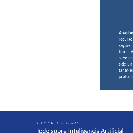
Apasion
recurso
segment
forma.A
sirve c
sido un
tanto e
profesi
SECCIÓN DESTACADA
Todo sobre Inteligencia Artificial