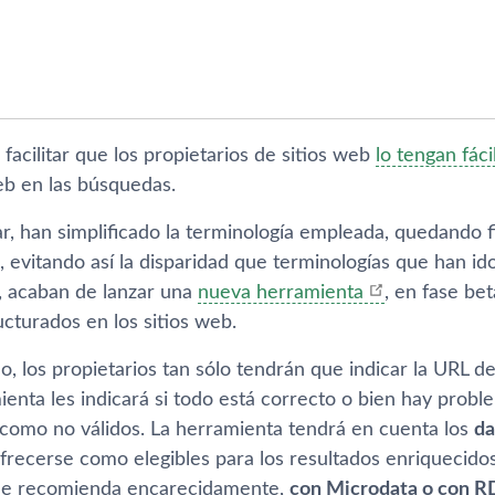
facilitar que los propietarios de sitios web
lo tengan fáci
b en las búsquedas.
ar, han simplificado la terminologí­a empleada, quedand
, evitando así­ la disparidad que terminologí­as que han i
, acaban de lanzar una
nueva herramienta
, en fase be
ucturados en los sitios web.
o, los propietarios tan sólo tendrán que indicar la URL de
nta les indicará si todo está correcto o bien hay proble
s como no válidos. La herramienta tendrá en cuenta los
da
frecerse como elegibles para los resultados enriquecido
le recomienda encarecidamente,
con Microdata o con R