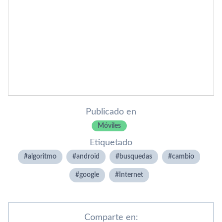
Publicado en
Móviles
Etiquetado
algoritmo
android
busquedas
cambio
google
Internet
Comparte en: