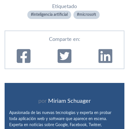
Etiquetado
inteligencia artificial
microsoft
Comparte en:
por
Miriam Schuager
Apasionada de las nuevas tecnologías y experta en probar
toda aplicación web y software que aparece en escena.
Experta en noticias sobre Google, Facebook, Twitter,