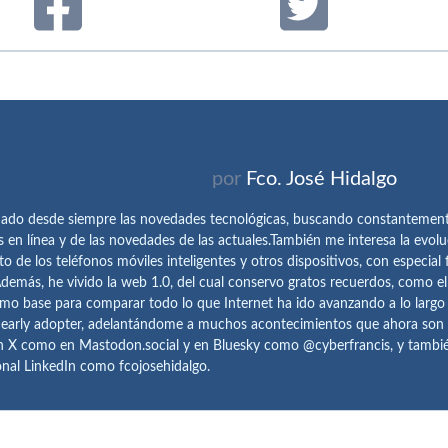
por
Fco. José Hidalgo
ado desde siempre las novedades tecnológicas, buscando constantemen
s en línea y de las novedades de las actuales.También me interesa la evolu
o de los teléfonos móviles inteligentes y otros dispositivos, con especial 
demás, he vivido la web 1.0, del cual conservo gratos recuerdos, como e
omo base para comparar todo lo que Internet ha ido avanzando a lo largo
 early adopter, adelantándome a muchos acontecimientos que ahora son
n X como en Mastodon.social y en Bluesky como @cyberfrancis, y también
onal LinkedIn como fcojosehidalgo.