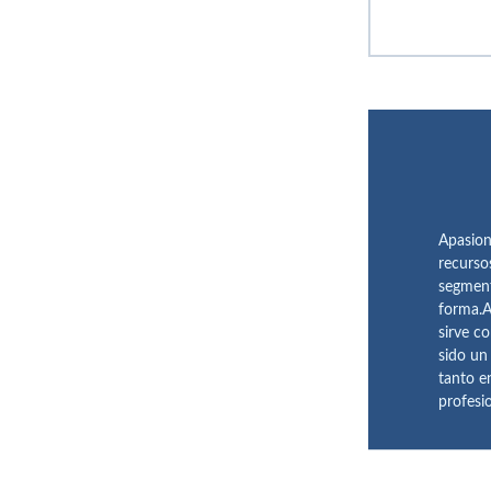
Apasion
recurso
segment
forma.A
sirve c
sido un
tanto e
profesi