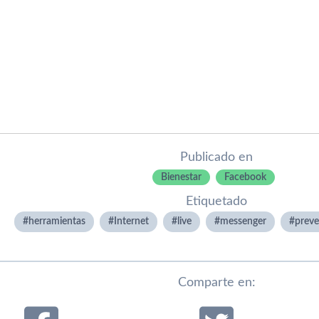
Publicado en
Bienestar
Facebook
Etiquetado
herramientas
Internet
live
messenger
preve
Comparte en: