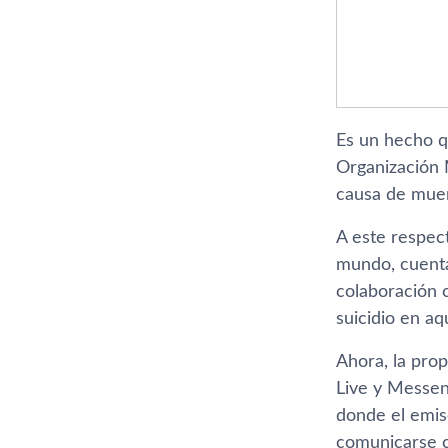
Es un hecho q
Organización 
causa de muer
A este respec
mundo, cuenta
colaboración c
suicidio en aq
Ahora, la prop
Live y Messen
donde el emis
comunicarse c