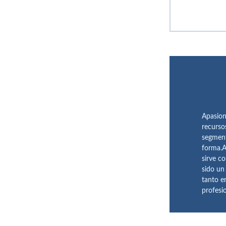
Apasion
recurso
segment
forma.A
sirve c
sido un
tanto e
profesi