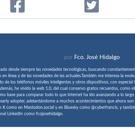
por
Fco. José Hidalgo
ado desde siempre las novedades tecnológicas, buscando constantemen
s en línea y de las novedades de las actuales.También me interesa la evolu
o de los teléfonos móviles inteligentes y otros dispositivos, con especial 
demás, he vivido la web 1.0, del cual conservo gratos recuerdos, como e
omo base para comparar todo lo que Internet ha ido avanzando a lo largo
 early adopter, adelantándome a muchos acontecimientos que ahora son
n X como en Mastodon.social y en Bluesky como @cyberfrancis, y también
onal LinkedIn como fcojosehidalgo.