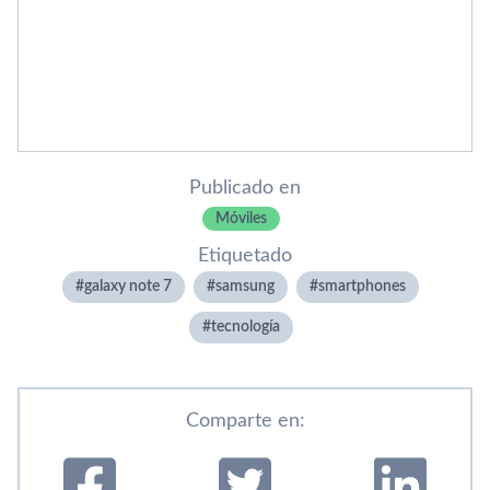
Publicado en
Móviles
Etiquetado
galaxy note 7
samsung
smartphones
tecnologí­a
Comparte en: