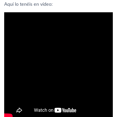
Aquí­ lo tenéis en ví­deo: