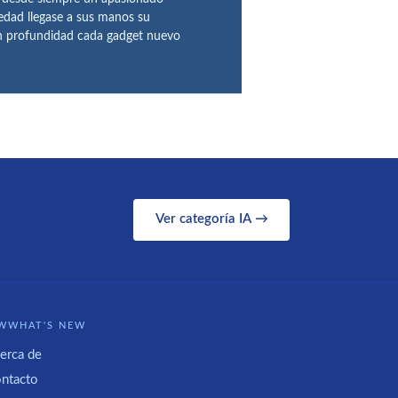
 edad llegase a sus manos su
en profundidad cada gadget nuevo
Ver categoría IA →
WWHAT'S NEW
erca de
ntacto