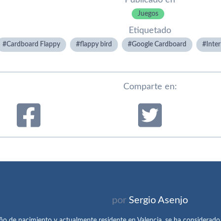
Publicado en
Juegos
Etiquetado
Cardboard Flappy
flappy bird
Google Cardboard
Inte
Comparte en:
por
Sergio Asenjo
ño de nacimiento y actualmente residente en Valencia, se ha considerad