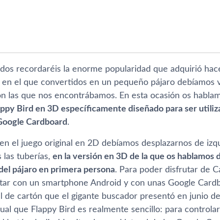
dos recordaréis la enorme popularidad que adquirió hace
en el que convertidos en un pequeño pájaro debí­amos v
 con las que nos encontrábamos. En esta ocasión os habl
ppy Bird en 3D especí­ficamente diseñado para ser utiliz
Google Cardboard
.
en el juego original en 2D debí­amos desplazarnos de izq
 las tuberí­as,
en la versión en 3D de la que os hablamos 
el pájaro en primera persona
. Para poder disfrutar de 
tar con un smartphone Android y con unas Google Cardbo
al de cartón que el gigante buscador presentó en junio d
igual que Flappy Bird es realmente sencillo: para controla