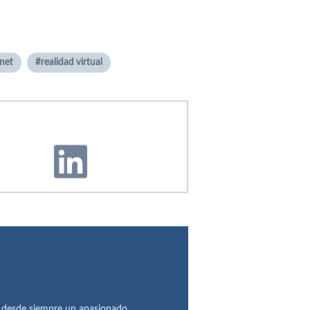
rnet
realidad virtual
o desde siempre un apasionado