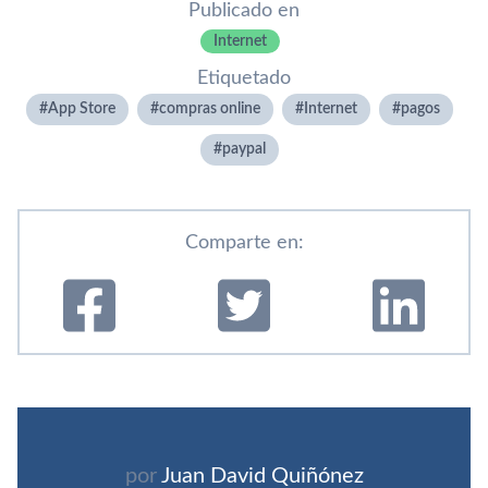
Publicado en
Internet
Etiquetado
App Store
compras online
Internet
pagos
paypal
Comparte en:
por
Juan David Quiñónez