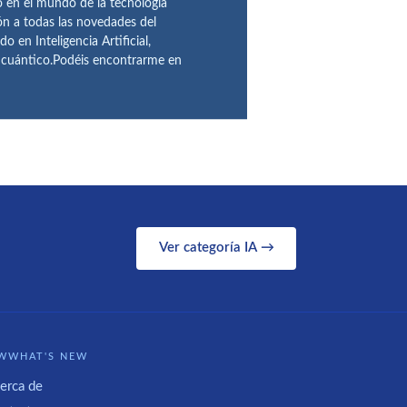
en el mundo de la tecnología
ón a todas las novedades del
n Inteligencia Artificial,
o cuántico.Podéis encontrarme en
Ver categoría IA →
WWHAT'S NEW
erca de