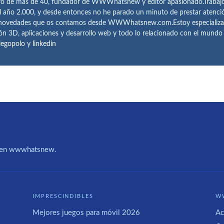
ro de más de 40, fundador de WWWhatsnew y editor apasionado.Trabajo 
l año 2.000, y desde entonces no he parado un minuto de prestar atenci
 novedades que os contamos desde WWWhatsnew.com.Estoy especializado e
ón 3D, aplicaciones y desarrollo web y todo lo relacionado con el mund
iegopolo
y
linkedin
IA en wwwhatsnew.
IMPRESCINDIBLES
W
Mejores juegos para móvil 2026
Ac