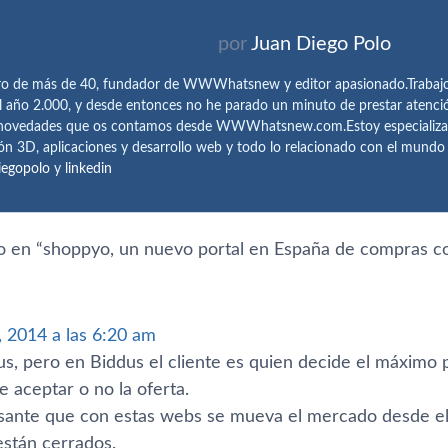
por
Juan Diego Polo
ro de más de 40, fundador de WWWhatsnew y editor apasionado.Trabajo 
l año 2.000, y desde entonces no he parado un minuto de prestar atenci
 novedades que os contamos desde WWWhatsnew.com.Estoy especializado e
ón 3D, aplicaciones y desarrollo web y todo lo relacionado con el mund
iegopolo
y
linkedin
 en “
shoppyo, un nuevo portal en España de compras co
 2014 a las 6:20 am
us, pero en Biddus el cliente es quien decide el máximo 
 aceptar o no la oferta.
sante que con estas webs se mueva el mercado desde el
stán cerrados.