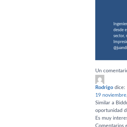
Ingenie
desde e
sector,
Impresi
@juand
Un comentario
Rodrigo
dice:
19 noviembre,
Similar a Bidd
oportunidad de
Es muy intere
Comentarios e