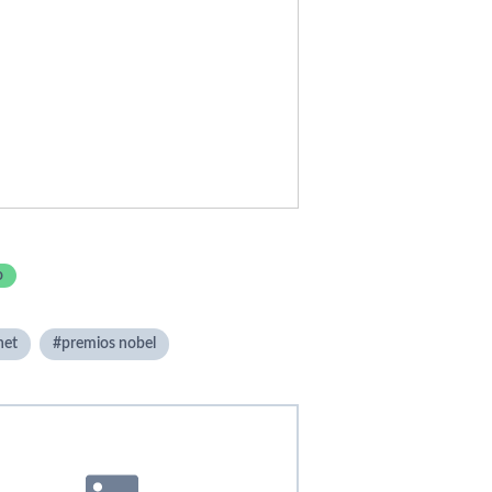
o
net
premios nobel