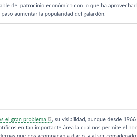
able del patrocinio económico con lo que ha aprovechado 
e paso aumentar la popularidad del galardón.
es el gran problema
, su visibilidad, aunque desde 1966
ntí­ficos en tan importante área la cual nos permite el ho
ernas que nos acompañan a diario, y al ser considerado p