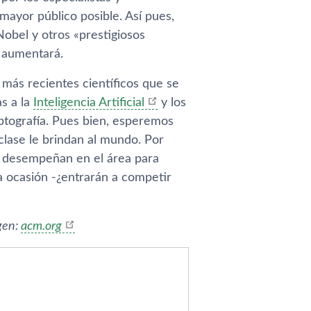
mayor público posible. Así­ pues,
obel y otros «prestigiosos
a aumentará.
más recientes cientí­ficos que se
as a la
Inteligencia Artificial
y los
ptografí­a. Pues bien, esperemos
clase le brindan al mundo. Por
e desempeñan en el área para
a ocasión -¿entrarán a competir
gen:
acm.org