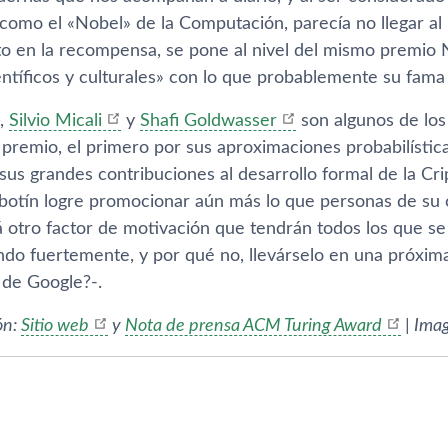
como el «Nobel» de la Computación, parecí­a no llegar al 
o en la recompensa, se pone al nivel del mismo premio N
entí­ficos y culturales» con lo que probablemente su fam
,
Silvio Micali
y
Shafi Goldwasser
son algunos de los 
 premio, el primero por sus aproximaciones probabilí­stic
sus grandes contribuciones al desarrollo formal de la Cri
 botí­n logre promocionar aún más lo que personas de su 
á otro factor de motivación que tendrán todos los que s
ando fuertemente, y por qué no, llevárselo en una próxim
 de Google?-.
ón:
Sitio web
y
Nota de prensa ACM Turing Award
| Ima