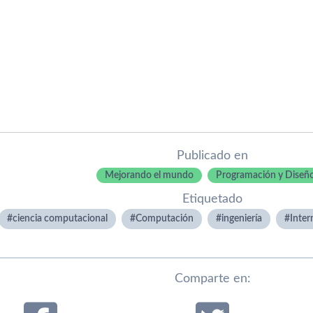
Publicado en
Mejorando el mundo
Programación y Diseñ
Etiquetado
ciencia computacional
Computación
ingenierí­a
Inter
Comparte en: