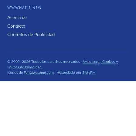
WWWHAT'S NEW
Acerca de
Contacto
Contratos de Publicidad
© 2005–2026 Todos los derechos reservados ·
Aviso Legal, Cookies y
Política de Privacidad
Iconos de
Fontawesome.com
· Hospedado por
SietePM