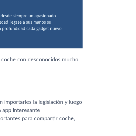
o desde siempre un apasionado
 edad llegase a sus manos su
en profundidad cada gadget nuevo
ir coche con desconocidos mucho
 importarles la legislación y luego
a app interesante
portantes para compartir coche,