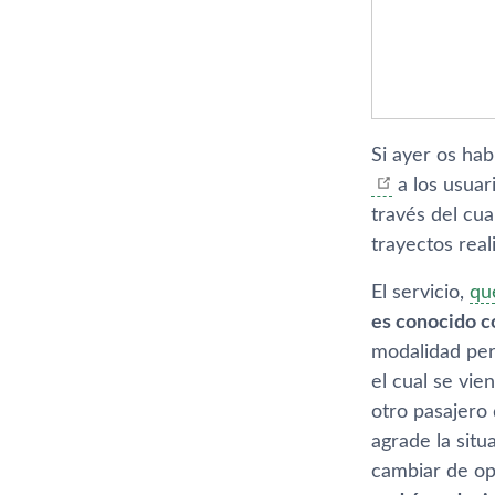
Si ayer os ha
a los usuari
través del cu
trayectos real
El servicio,
qu
es conocido c
modalidad perm
el cual se vie
otro pasajero
agrade la situ
cambiar de op