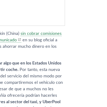
í­n (China)
sin cobrar comisiones
municado
en su blog oficial a
os ahorrar mucho dinero en los
ar algo que en los Estados Unidos
tir coche.
Por tanto, esta nueva
s del servicio del mismo modo por
que compartiremos el vehí­culo con
pesar de que a muchos no les
í­a ofrecerí­a podrí­an hacerles
es al sector del taxi, y UberPool