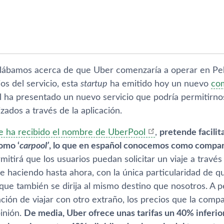
blábamos acerca de que Uber comenzarí­a a operar en Pek
os del servicio, esta
startup
ha emitido hoy un nuevo
co
al ha presentado un nuevo servicio que podrí­a permitirn
izados a través de la aplicación.
e ha recibido el nombre de UberPool
,
pretende facilit
omo ‘
carpool’
, lo que en español conocemos como compar
itirá que los usuarios puedan solicitar un viaje a travé
ne haciendo hasta ahora, con la única particularidad de 
 que también se dirija al mismo destino que nosotros. A 
ación de viajar con otro extraño, los precios que la compañ
inión.
De media, Uber ofrece unas tarifas un 40% inferior