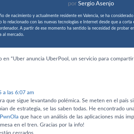
por
Sergio Asenjo
ño de nacimiento y actualmente residente en Valencia, se ha considerad
o lo relacionado con las nuevas tecnologías e Internet desde que a corta
ordenador. A partir de ese momento ha sentido la necesidad de probar 
ía al mercado.
 en “
Uber anuncia UberPool, un servicio para compart
 a las 6:07 am
a que sigue levantando polémica. Se meten en el paí­s sin
bian de estrategia, se las saben todas. He encontrado un
/1PwnOIa
que hace un análisis de las aplicaciones más im
 mesa en el tren. Gracias por la info!
stán cerrados.