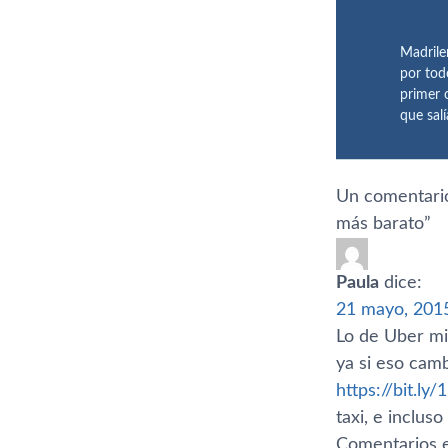
Madrile
por tod
primer 
que sal
Un comentario
más barato
”
Paula
dice:
21 mayo, 2015
Lo de Uber mir
ya si eso cam
https://bit.ly
taxi, e incluso
Comentarios e