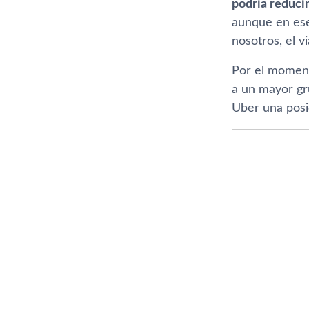
podrí­a reduci
aunque en ese
nosotros, el v
Por el moment
a un mayor gru
Uber una posi