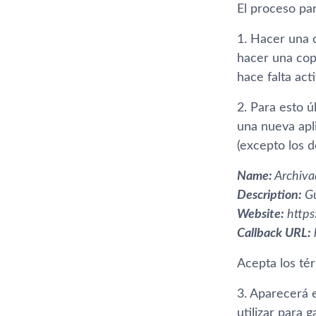
El proceso pa
1. Hacer una 
hacer una cop
hace falta act
2. Para esto ú
una nueva apl
(excepto los d
Name:
Archiva
Description:
Gu
Website:
https:
Callback URL:
Acepta los tér
3. Aparecerá e
utilizar para 