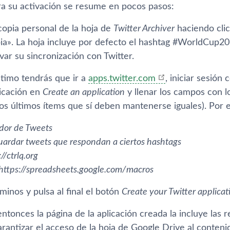
ra su activación se resume en pocos pasos:
copia personal de la hoja de
Twitter Archiver
haciendo cli
ia». La hoja incluye por defecto el hashtag #WorldCup2
ivar su sincronización con Twitter.
ltimo tendrás que ir a
apps.twitter.com
, iniciar sesión
icación en
Create an application
y llenar los campos con l
os últimos í­tems que sí­ deben mantenerse iguales). Por 
dor de Tweets
ardar tweets que respondan a ciertos hashtags
//ctrlq.org
https://spreadsheets.google.com/macros
minos y pulsa al final el botón
Create your Twitter applicat
ntonces la página de la aplicación creada la incluye las
garantizar el acceso de la hoja de Google Drive al conteni