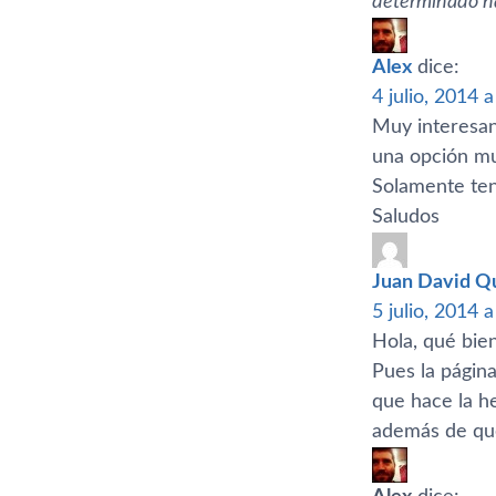
determinado h
Alex
dice:
4 julio, 2014 
Muy interesant
una opción mu
Solamente ten
Saludos
Juan David Q
5 julio, 2014 
Hola, qué bien
Pues la págin
que hace la he
además de que 