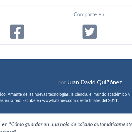
Comparte en:
por
Juan David Quiñónez
tico. Amante de las nuevas tecnologías, la ciencia, el mundo académico y l
as en la red. Escribe en wwwhatsnew.com desde finales del 2011.
 en “
Cómo guardar en una hoja de cálculo automáticamente 