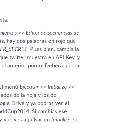
sta.
mientas
>>
Editor de secuencias de
s, hay dos palabras en rojo que
ER_SECRET
. Pues bien, cambia la
que twitter muestra en API Key, y
 el anterior punto. Deberá quedar
n el menú
Ejecutar
>>
Initialize
>>
ades de la hoja y los de
ogle Drive y ya podrás ver el
orldCup2014. Si cambias ese
y vuelves a pulsar en
Initialize
, se