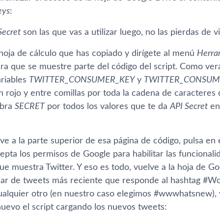
eys
:
Secret
son las que vas a utilizar luego, no las pierdas de vi
 hoja de cálculo que has copiado y dirí­gete al menú
Herra
ra que se muestre parte del código del script. Como verá
ariables
TWITTER_CONSUMER_KEY
y
TWITTER_CONSUM
 rojo y entre comillas por toda la cadena de caracteres 
abra
SECRET
por todos los valores que te da
API Secret
en
 ve a la parte superior de esa página de código, pulsa e
epta los permisos de Google para habilitar las funcionalid
ue muestra Twitter. Y eso es todo, vuelve a la hoja de Go
ar de tweets más reciente que responde al hashtag #W
ualquier otro (en nuestro caso elegimos #wwwhatsnew), 
nuevo el script cargando los nuevos tweets: