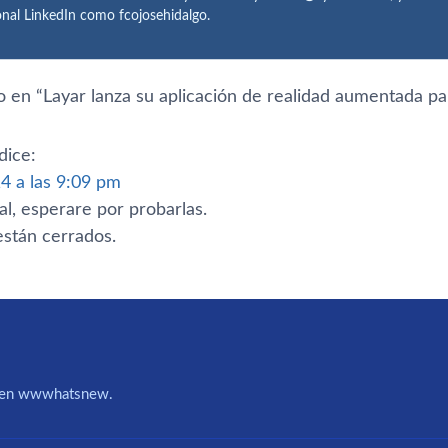
onal LinkedIn como fcojosehidalgo.
 en “
Layar lanza su aplicación de realidad aumentada p
dice:
4 a las 9:09 pm
al, esperare por probarlas.
stán cerrados.
IA en wwwhatsnew.