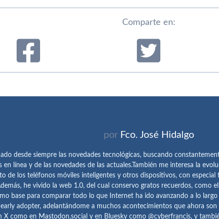
Comparte en:
por
Fco. José Hidalgo
ado desde siempre las novedades tecnológicas, buscando constantemen
s en línea y de las novedades de las actuales.También me interesa la evolu
o de los teléfonos móviles inteligentes y otros dispositivos, con especial 
demás, he vivido la web 1.0, del cual conservo gratos recuerdos, como e
omo base para comparar todo lo que Internet ha ido avanzando a lo largo
 early adopter, adelantándome a muchos acontecimientos que ahora son
n X como en Mastodon.social y en Bluesky como @cyberfrancis, y también