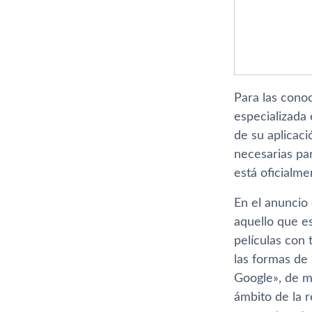
Para las conoc
especializada
de su aplicaci
necesarias par
está oficialme
En el anuncio 
aquello que es
pelí­culas con
las formas de 
Google», de m
ámbito de la 