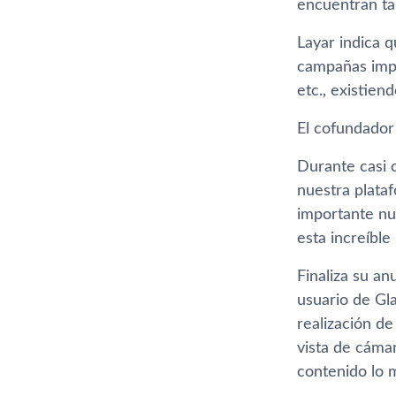
encuentran ta
Layar indica 
campañas impre
etc., existie
El cofundador 
Durante casi c
nuestra plata
importante nu
esta increí­bl
Finaliza su an
usuario de Gla
realización de
vista de cámar
contenido lo 