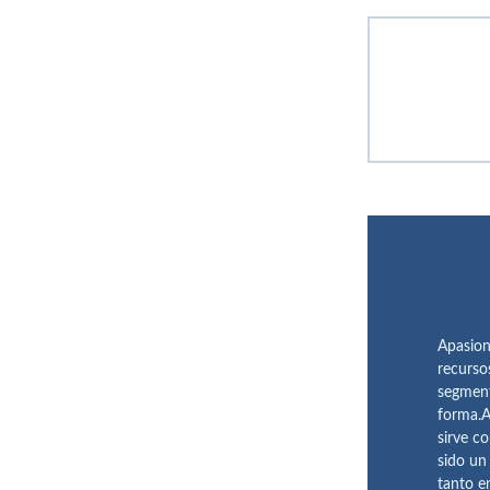
Apasion
recurso
segment
forma.A
sirve c
sido un
tanto e