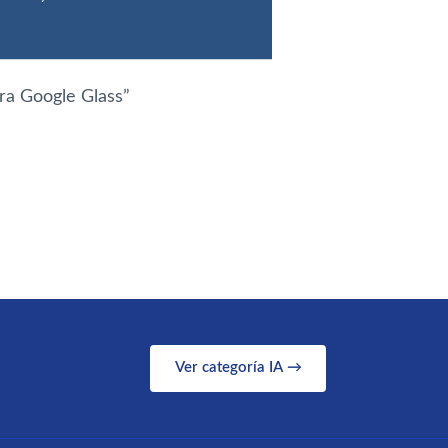
ara Google Glass
”
Ver categoría IA →