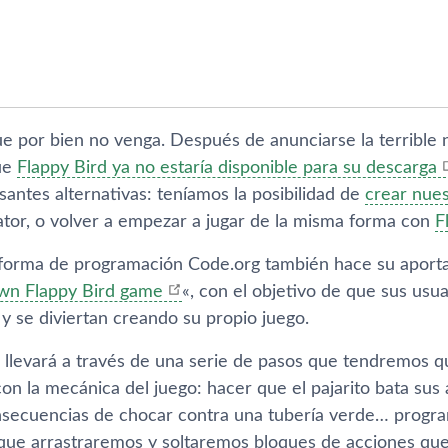
e por bien no venga. Después de anunciarse la terrible 
ue
Flappy Bird ya no estarí­a disponible para su descarga
santes alternativas: tení­amos la posibilidad de
crear nues
tor, o volver a empezar a jugar de la misma forma con
F
aforma de programación Code.org también hace su aporta
wn Flappy Bird game
«, con el objetivo de que sus usua
y se diviertan creando su propio juego.
 llevará a través de una serie de pasos que tendremos qu
on la mecánica del juego: hacer que el pajarito bata sus 
onsecuencias de chocar contra una tuberí­a verde… prog
a que arrastraremos y soltaremos bloques de acciones que