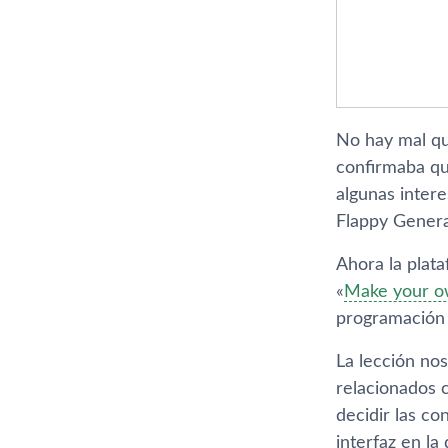
No hay mal qu
confirmaba q
algunas intere
Flappy Genera
Ahora la plat
«
Make your o
programación 
La lección nos
relacionados c
decidir las c
interfaz en l