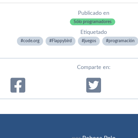
Publicado en
Sólo programadores
Etiquetado
code.org
Flappybird
juegos
programación
Comparte en: