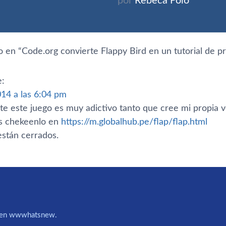
por
Rebeca Polo
 en “
Code.org convierte Flappy Bird en un tutorial de p
e:
014 a las 6:04 pm
te este juego es muy adictivo tanto que cree mi propia
js chekeenlo en
https://m.globalhub.pe/flap/flap.html
stán cerrados.
IA en wwwhatsnew.