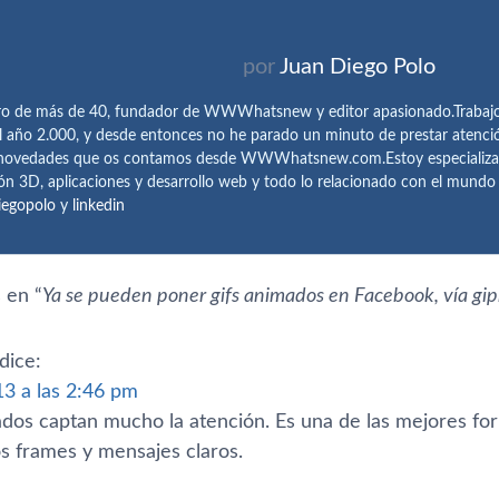
por
Juan Diego Polo
ro de más de 40, fundador de WWWhatsnew y editor apasionado.Trabajo 
l año 2.000, y desde entonces no he parado un minuto de prestar atenci
 novedades que os contamos desde WWWhatsnew.com.Estoy especializado e
ón 3D, aplicaciones y desarrollo web y todo lo relacionado con el mund
iegopolo
y
linkedin
 en “
Ya se pueden poner gifs animados en Facebook, ví­a gi
dice:
13 a las 2:46 pm
ados captan mucho la atención. Es una de las mejores fo
os frames y mensajes claros.