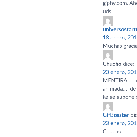
giphy.com. Ah
uds.
universostar
18 enero, 201
Muchas gracia
Chucho
dice:
23 enero, 201
MENTIRA…. no
animada…. de 
ke se supone 
GifBosster
di
23 enero, 201
Chucho,