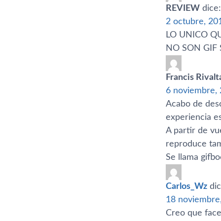
REVIEW
dice:
2 octubre, 20
LO UNICO QU
NO SON GIF 
Francis Rivalt
6 noviembre, 
Acabo de desc
experiencia e
A partir de v
reproduce tamb
Se llama gifbo
Carlos_Wz
dic
18 noviembre,
Creo que face