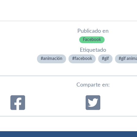
Publicado en
Facebook
Etiquetado
animación
facebook
gif
gif anim
Comparte en: