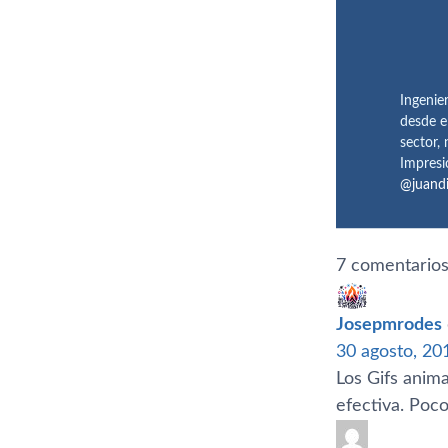
Ingenie
desde e
sector,
Impresi
@juand
7 comentarios
Josepmrodes
30 agosto, 20
Los Gifs anim
efectiva. Poc