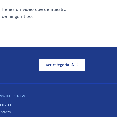
m
. Tienes un ví­deo que demuestra
s de ningún tipo.
Ver categoría IA →
WWHAT'S NEW
erca de
ntacto