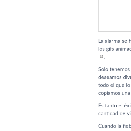
La alarma se 
los gifs anim
.
Solo tenemos q
deseamos divul
todo el que l
copiamos una u
Es tanto el éx
cantidad de v
Cuando la fieb