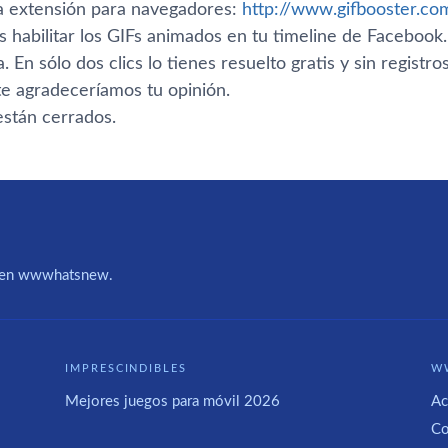
ra extensión para navegadores:
http://www.gifbooster.co
s habilitar los GIFs animados en tu timeline de Facebook
 En sólo dos clics lo tienes resuelto gratis y sin registro
te agradecerí­amos tu opinión.
stán cerrados.
IA en wwwhatsnew.
IMPRESCINDIBLES
W
Mejores juegos para móvil 2026
Ac
Co