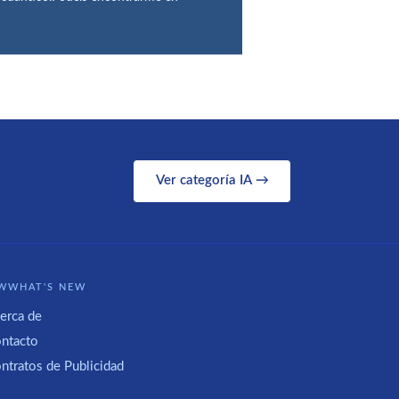
Ver categoría IA →
WWHAT'S NEW
erca de
ntacto
ntratos de Publicidad