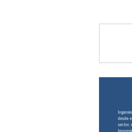
Ingenie
desde e
sector,
Impresi