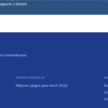
iegopolo
y
linkedin
IA en wwwhatsnew.
IMPRESCINDIBLES
W
Mejores juegos para móvil 2026
Ac
Co
Co