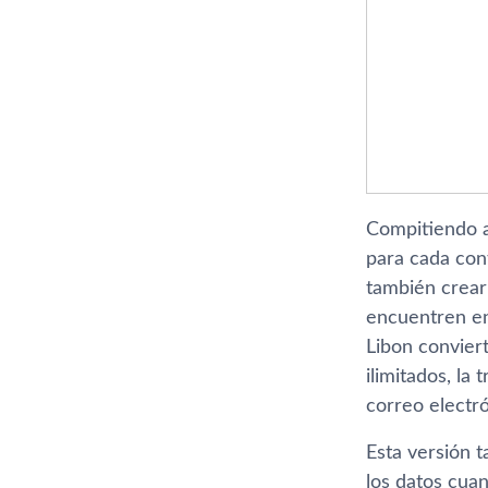
Compitiendo as
para cada cont
también crear 
encuentren en
Libon convier
ilimitados, la
correo electr
Esta versión 
los datos cua