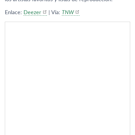
Enlace:
Deezer
| Ví­a:
TNW