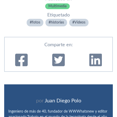
Multimedia
Etiquetado
fotos
historias
Ví­deos
Comparte en:
por
Juan Diego Polo
Ingeniero de más de 40, fundador de WWWhatsnew y editor
apasionado.Trabajo en el mundo de la tecnología desde el año