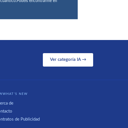
o cuántico.Podéis encontrarme en
Ver categoría IA →
WWHAT'S NEW
erca de
ntacto
ntratos de Publicidad