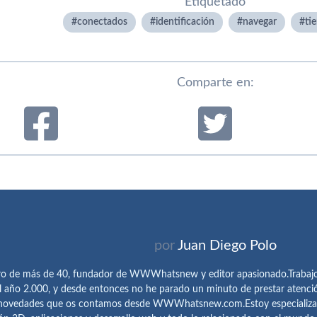
Etiquetado
conectados
identificación
navegar
ti
Comparte en:
por
Juan Diego Polo
ro de más de 40, fundador de WWWhatsnew y editor apasionado.Trabajo 
l año 2.000, y desde entonces no he parado un minuto de prestar atenci
 novedades que os contamos desde WWWhatsnew.com.Estoy especializado e