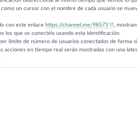
nicación bidireccional al mismo tiempo que vemos lo que
omo un cursor con el nombre de cada usuario se mueve 
lo con este enlace
https://channel.me/98573
, mostran
s los que os conectéis usando esta identificación.
er lí­mite de número de usuarios conectados de forma 
as acciones en tiempo real serán mostradas con una late
.