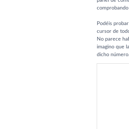
panel de comu
comprobando c
Podéis probar
cursor de todo
No parece hab
imagino que l
dicho número