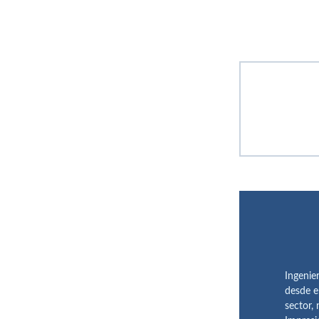
Ingenie
desde e
sector,