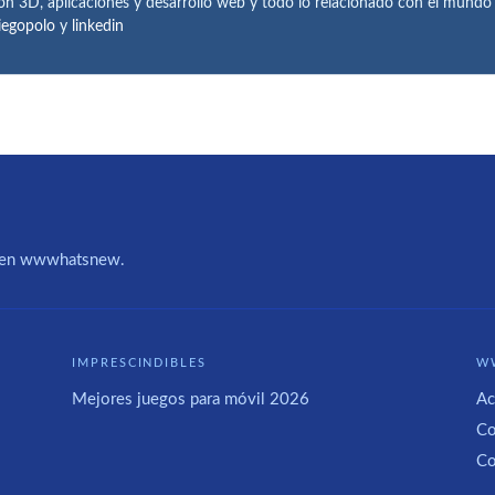
ón 3D, aplicaciones y desarrollo web y todo lo relacionado con el mund
iegopolo
y
linkedin
IA en wwwhatsnew.
IMPRESCINDIBLES
W
Mejores juegos para móvil 2026
Ac
Co
Co