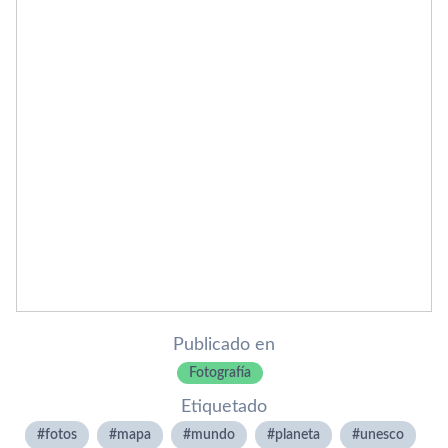
Publicado en
Fotografí­a
Etiquetado
fotos
mapa
mundo
planeta
unesco