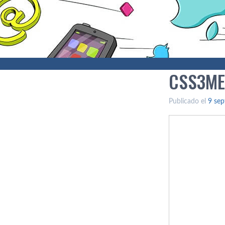
CSS3ME
Publicado el
9 sep