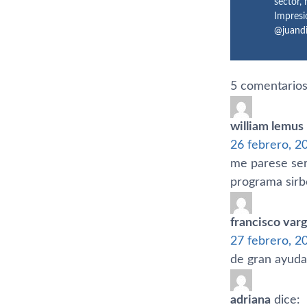
sector,
Impresi
@juand
5 comentarios
william lemus
26 febrero, 2
me parese ser
programa sirb
francisco varg
27 febrero, 2
de gran ayuda 
adriana
dice: