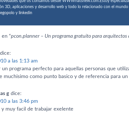
 novedades que os contamos desde WWWhatsnew.com.Estoy especializado e
ón 3D, aplicaciones y desarrollo web y todo lo relacionado con el mund
iegopolo
y
linkedin
 en “
pcon.planner – Un programa gratuito para arquitectos d
dice:
010 a las 1:13 am
 un programa perfecto para aquellas personas que utiliz
e muchisimo como punto basico y de referencia para un
as g
dice:
010 a las 3:46 pm
y muy facil de trabajar exelente