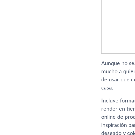
Aunque no sea
mucho a quien 
de usar que c
casa.
Incluye forma
render en tie
online de pro
inspiración p
deseado y col