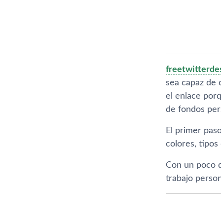
freetwitterde
sea capaz de c
el enlace porq
de fondos pers
El primer paso
colores, tipos
Con un poco d
trabajo person