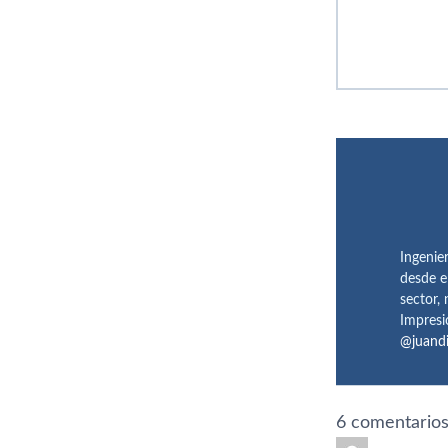
Ingenie
desde e
sector,
Impresi
@juand
6 comentarios