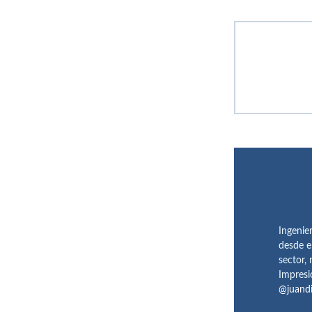
Ingenie
desde e
sector,
Impresi
@juand