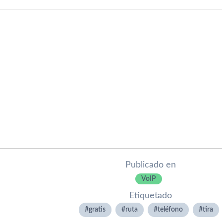
Publicado en
VoIP
Etiquetado
gratis
ruta
teléfono
tira