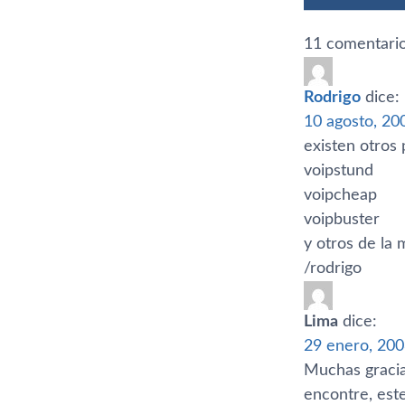
11 comentario
Rodrigo
dice:
10 agosto, 20
existen otros 
voipstund
voipcheap
voipbuster
y otros de l
/rodrigo
Lima
dice:
29 enero, 200
Muchas gracia
encontre, est