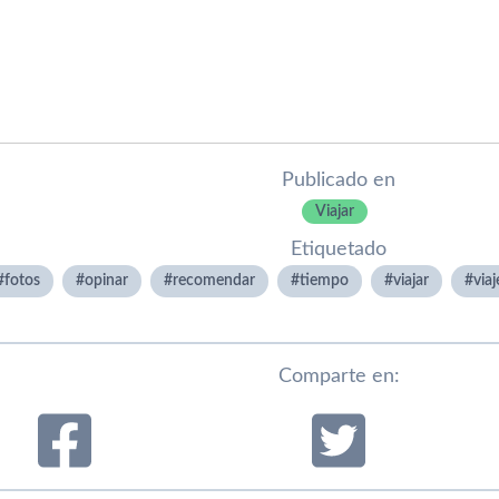
Publicado en
Viajar
Etiquetado
fotos
opinar
recomendar
tiempo
viajar
viaj
Comparte en: