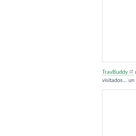
TravBuddy
visitados… un