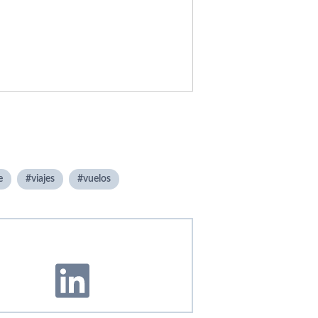
e
viajes
vuelos