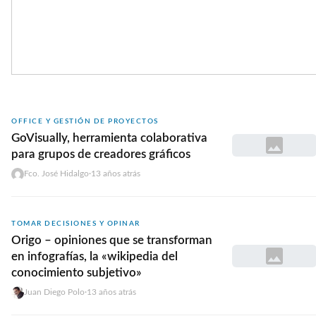
OFFICE Y GESTIÓN DE PROYECTOS
GoVisually, herramienta colaborativa
para grupos de creadores gráficos
Fco. José Hidalgo
·
13 años atrás
TOMAR DECISIONES Y OPINAR
Origo – opiniones que se transforman
en infografí­as, la «wikipedia del
conocimiento subjetivo»
Juan Diego Polo
·
13 años atrás