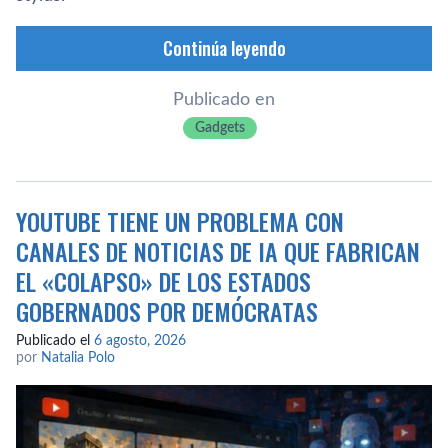
Continúa leyendo
Publicado en
Gadgets
YOUTUBE TIENE UN PROBLEMA CON
CANALES DE NOTICIAS DE IA QUE FABRICAN
EL «COLAPSO» DE LOS ESTADOS
GOBERNADOS POR DEMÓCRATAS
Publicado el
6 agosto, 2026
por
Natalia Polo