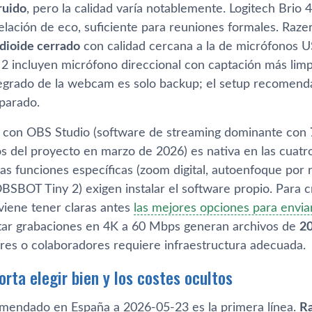
ruido
, pero la calidad varía notablemente. Logitech Brio 
lación de eco, suficiente para reuniones formales. Razer
dioide cerrado
con calidad cercana a la de micrófonos U
 incluyen micrófono direccional con captación más limpia
egrado de la webcam es solo backup; el setup recomend
parado.
n con OBS Studio (software de streaming dominante con
os del proyecto en marzo de 2026) es nativa en las cuatr
as funciones específicas (zoom digital, autoenfoque por 
OBSBOT Tiny 2) exigen instalar el software propio. Para 
viene tener claras antes
las mejores opciones para enviar
ar grabaciones en 4K a 60 Mbps generan archivos de
20
ores o colaboradores requiere infraestructura adecuada.
rta elegir bien y los costes ocultos
omendado en España a 2026-05-23 es la primera línea.
Ra