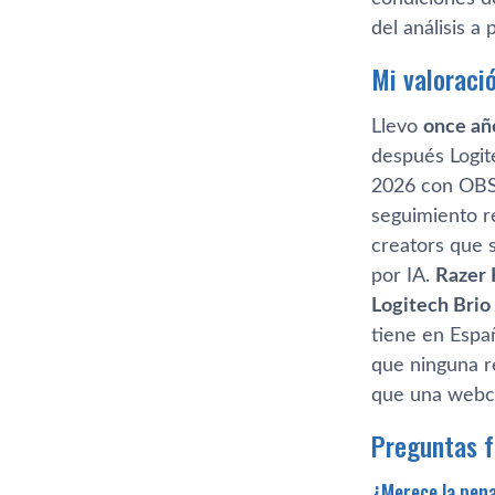
del análisis a
Mi valoraci
Llevo
once añ
después Logit
2026 con OBS
seguimiento r
creators que 
por IA.
Razer 
Logitech Brio
tiene en Espa
que ninguna r
que una webcam
Preguntas 
¿Merece la pena