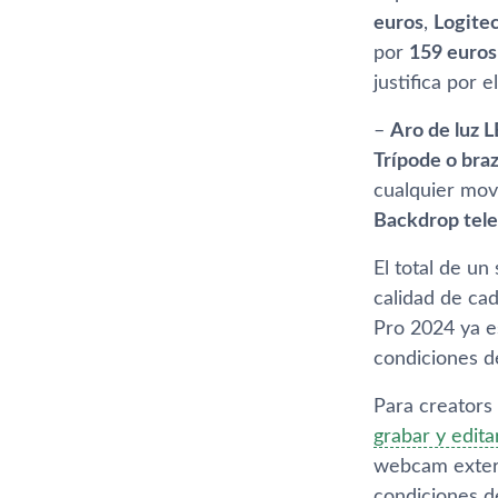
euros
,
Logite
por
159 euros
justifica por 
–
Aro de luz L
Trípode o br
cualquier mov
Backdrop tel
El total de u
calidad de ca
Pro 2024 ya 
condiciones de
Para creators
grabar y edita
webcam extern
condiciones d