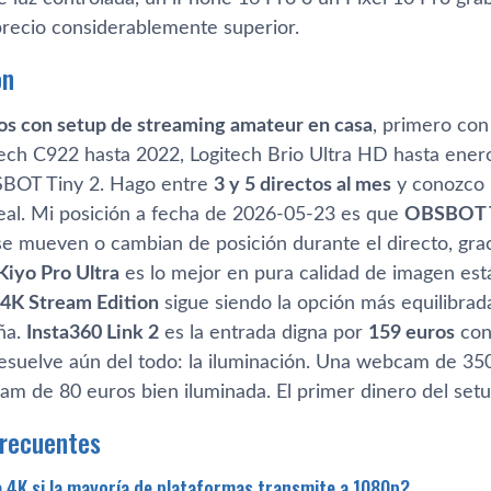
 precio considerablemente superior.
ón
os con setup de streaming amateur en casa
, primero co
ech C922 hasta 2022, Logitech Brio Ultra HD hasta ener
BOT Tiny 2. Hago entre
3 y 5 directos al mes
y conozco l
eal. Mi posición a fecha de 2026-05-23 es que
OBSBOT T
se mueven o cambian de posición durante el directo, gra
Kiyo Pro Ultra
es lo mejor en pura calidad de imagen est
 4K Stream Edition
sigue siendo la opción más equilibrada
ña.
Insta360 Link 2
es la entrada digna por
159 euros
con
esuelve aún del todo: la iluminación. Una webcam de 35
 de 80 euros bien iluminada. El primer dinero del setup 
frecuentes
 4K si la mayoría de plataformas transmite a 1080p?