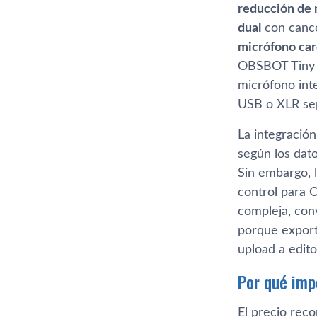
reducción de 
dual
con cance
micrófono car
OBSBOT Tiny 2
micrófono int
USB o XLR se
La integració
según los dat
Sin embargo, l
control para 
compleja, con
porque export
upload a edit
Por qué impo
El precio rec