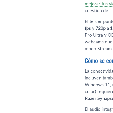
mejorar tus v
cuestión de i
El tercer punt
fps
y
720p a 1
Pro Ultra y 
webcams que c
modo Stream E
Cómo se con
La conectivid
incluyen tamb
Windows 11, m
color) requier
Razer Synaps
El audio inte