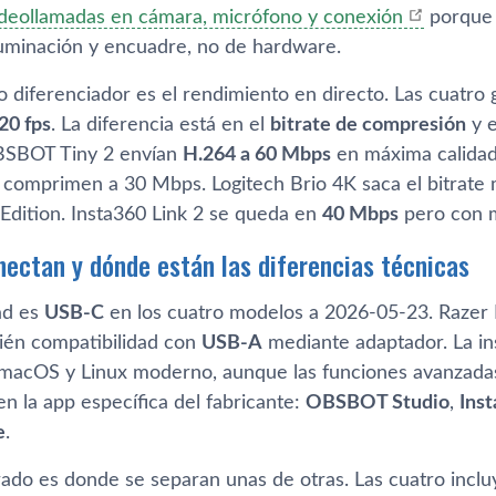
ideollamadas en cámara, micrófono y conexión
porque 
luminación y encuadre, no de hardware.
o diferenciador es el rendimiento en directo. Las cuatro
20 fps
. La diferencia está en el
bitrate de compresión
y e
OBSBOT Tiny 2 envían
H.264 a 60 Mbps
en máxima calidad,
omprimen a 30 Mbps. Logitech Brio 4K saca el bitrate m
dition. Insta360 Link 2 se queda en
40 Mbps
pero con m
ectan y dónde están las diferencias técnicas
ad es
USB-C
en los cuatro modelos a 2026-05-23. Razer K
ién compatibilidad con
USB-A
mediante adaptador. La in
acOS y Linux moderno, aunque las funciones avanzadas (
en la app específica del fabricante:
OBSBOT Studio
,
Ins
e
.
grado es donde se separan unas de otras. Las cuatro incl