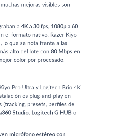
muchas mejoras visibles son
 graban a
4K a 30 fps
,
1080p a 60
n el formato nativo. Razer Kiyo
 lo que se nota frente a las
ás alto del lote con
80 Mbps
en
ejor color por procesado.
iyo Pro Ultra y Logitech Brio 4K
stalación es plug-and-play en
tracking, presets, perfiles de
ta360 Studio
,
Logitech G HUB
o
uyen
micrófono estéreo con