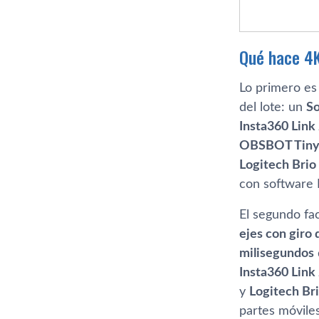
Qué hace 4K
Lo primero es
del lote: un
So
Insta360 Link
OBSBOT Tiny
Logitech Brio
con software 
El segundo fac
ejes con giro 
milisegundos
Insta360 Link
y
Logitech Br
partes móviles