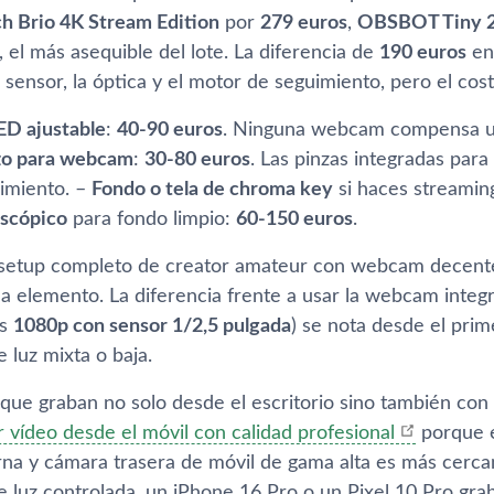
ch Brio 4K Stream Edition
por
279 euros
,
OBSBOT Tiny 
, el más asequible del lote. La diferencia de
190 euros
ent
el sensor, la óptica y el motor de seguimiento, pero el cos
ED ajustable
:
40-90 euros
. Ninguna webcam compensa una
azo para webcam
:
30-80 euros
. Las pinzas integradas para
imiento. –
Fondo o tela de chroma key
si haces streaming
escópico
para fondo limpio:
60-150 euros
.
n setup completo de creator amateur con webcam decent
da elemento. La diferencia frente a usar la webcam integ
es
1080p con sensor 1/2,5 pulgada
) se nota desde el pri
 luz mixta o baja.
 que graban no solo desde el escritorio sino también con
r vídeo desde el móvil con calidad profesional
porque e
a y cámara trasera de móvil de gama alta es más cerca
e luz controlada, un iPhone 16 Pro o un Pixel 10 Pro g