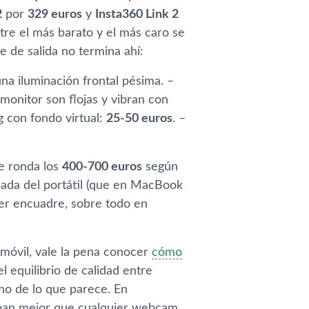
2
por
329 euros
y
Insta360 Link 2
re el más barato y el más caro se
te de salida no termina ahí:
 iluminación frontal pésima. –
 monitor son flojas y vibran con
 con fondo virtual:
25-50 euros
. –
e ronda los
400-700 euros
según
rada del portátil (que en MacBook
mer encuadre, sobre todo en
 móvil, vale la pena conocer
cómo
l equilibrio de calidad entre
no de lo que parece. En
raban mejor que cualquier webcam