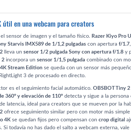
 útil en una webcam para creators
 el sensor de imagen y el tamaño físico.
Razer Kiyo Pro U
ny Starvis IMX589 de 1/1,2 pulgadas
con apertura
f/1.7
 2
lleva un
sensor 1/2 pulgada Sony con apertura f/1.8
y p
 2
incorpora un
sensor 1/1,5 pulgada
combinado con mot
 4K Stream Edition
se queda con un sensor más pequeñ
RightLight 3 de procesado en directo.
tor es el seguimiento facial automático.
OBSBOT Tiny 2
de 360° y elevación de 110°
detecta y sigue a la persona 
de latencia, ideal para creators que se mueven por la hab
 2
ofrece seguimiento similar pero con motor más simple
io 4K
se quedan fijos pero compensan con
crop digital
aj
. Si todavía no has dado el salto a webcam externa, vale