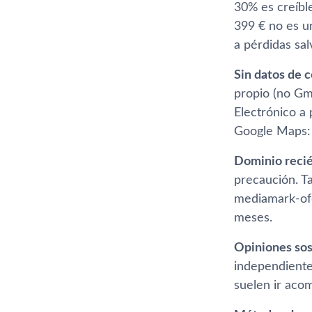
30% es creíbl
399 € no es u
a pérdidas sa
Sin datos de c
propio (no Gma
Electrónico a 
Google Maps: 
Dominio recié
precaución. T
mediamark-ofe
meses.
Opiniones so
independiente
suelen ir aco