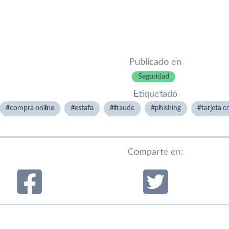
Publicado en
Seguridad
Etiquetado
compra online
estafa
fraude
phishing
tarjeta c
Comparte en: