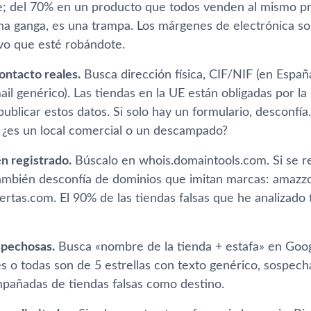
e; del 70% en un producto que todos venden al mismo pr
na ganga, es una trampa. Los márgenes de electrónica s
lvo que esté robándote.
ontacto reales.
Busca dirección física, CIF/NIF (en Españ
il genérico). Las tiendas en la UE están obligadas por l
publicar estos datos. Si solo hay un formulario, desconfía.
¿es un local comercial o un descampado?
n registrado.
Búscalo en whois.domaintools.com. Si se r
ambién desconfía de dominios que imitan marcas: amazz
rtas.com. El 90% de las tiendas falsas que he analizado
spechosas.
Busca «nombre de la tienda + estafa» en Goog
s o todas son de 5 estrellas con texto genérico, sospech
mpañadas de tiendas falsas como destino.