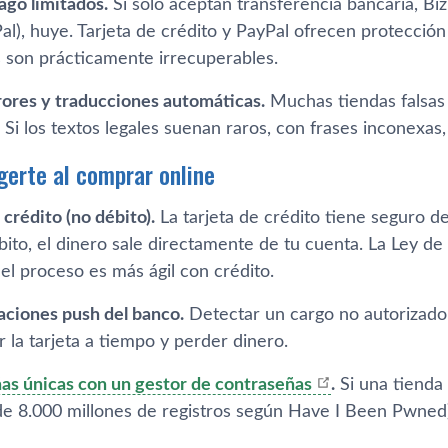
go limitados.
Si solo aceptan transferencia bancaria, Biz
Pal), huye. Tarjeta de crédito y PayPal ofrecen protecci
s son prácticamente irrecuperables.
rores y traducciones automáticas.
Muchas tiendas falsas u
. Si los textos legales suenan raros, con frases inconexas,
erte al comprar online
 crédito (no débito).
La tarjeta de crédito tiene seguro d
ito, el dinero sale directamente de tu cuenta. La Ley de
el proceso es más ágil con crédito.
aciones push del banco.
Detectar un cargo no autorizado 
 la tarjeta a tiempo y perder dinero.
as únicas con un gestor de contraseñas
.
Si una tienda
 de 8.000 millones de registros según Have I Been Pwned