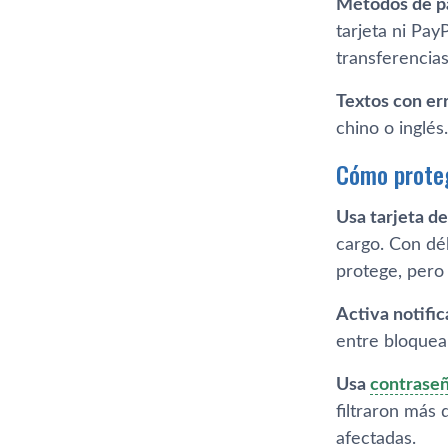
Métodos de pa
tarjeta ni Pay
transferencia
Textos con er
chino o inglés
Cómo proteg
Usa tarjeta de
cargo. Con déb
protege, pero 
Activa notific
entre bloquear
Usa
contraseñ
filtraron más
afectadas.