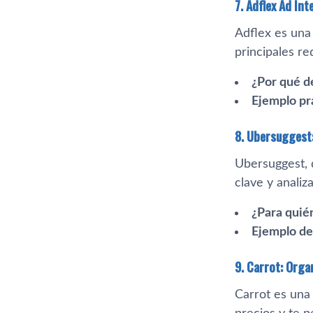
7. Adflex Ad Int
Adflex es una 
principales re
¿Por qué d
Ejemplo pr
8. Ubersuggest:
Ubersuggest, 
clave y analiz
¿Para quién
Ejemplo de
9. Carrot: Org
Carrot es una