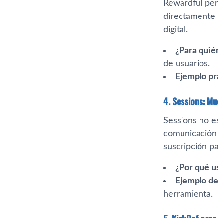
Rewardful per
directamente 
digital.
¿Para quié
de usuarios.
Ejemplo pr
4. Sessions: M
Sessions no e
comunicación 
suscripción p
¿Por qué u
Ejemplo de
herramienta.