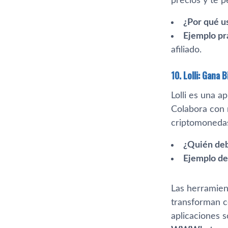
precios y te p
¿Por qué u
Ejemplo pr
afiliado.
10. Lolli: Gana
Lolli es una 
Colabora con 
criptomoneda
¿Quién deb
Ejemplo de
Las herramie
transforman c
aplicaciones 