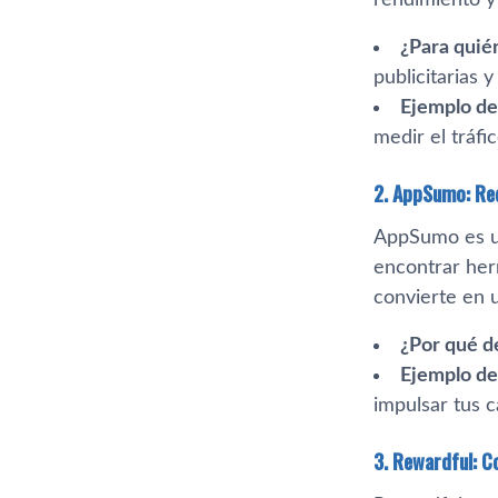
¿Para quién
publicitarias 
Ejemplo de
medir el tráfi
2. AppSumo: Re
AppSumo es u
encontrar herr
convierte en u
¿Por qué d
Ejemplo de
impulsar tus c
3. Rewardful: C