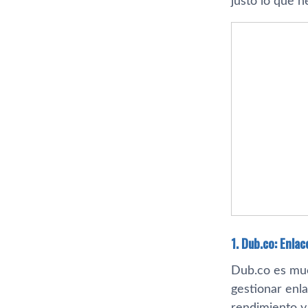
justo lo que n
1. Dub.co: Enla
Dub.co es muc
gestionar enl
rendimiento y 