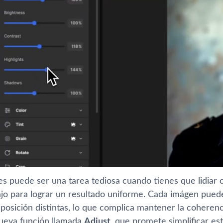
es puede ser una tarea tediosa cuando tienes que lidiar 
bajo para lograr un resultado uniforme. Cada imágen pued
osición distintas, lo que complica mantener la coherenci
ueva función llamada
Adjust
, que promete simplificar es