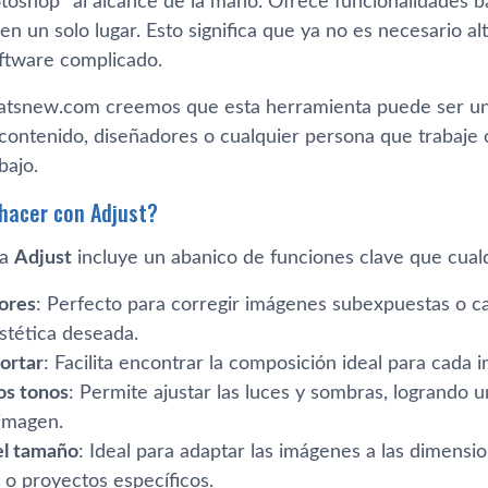
oshop” al alcance de la mano. Ofrece funcionalidades bá
n un solo lugar. Esto significa que ya no es necesario a
oftware complicado.
snew.com creemos que esta herramienta puede ser un c
contenido, diseñadores o cualquier persona que trabaje 
bajo.
hacer con Adjust?
ta
Adjust
incluye un abanico de funciones clave que cual
lores
: Perfecto para corregir imágenes subexpuestas o c
stética deseada.
ortar
: Facilita encontrar la composición ideal para cada 
os tonos
: Permite ajustar las luces y sombras, logrando u
 imagen.
el tamaño
: Ideal para adaptar las imágenes a las dimensi
s o proyectos específicos.