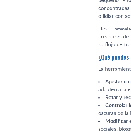
pequeño “Phot
concentradas e
o lidiar con s
Desde wwwhat
creadores de 
su flujo de tra
¿Qué puedes 
La herramien
Ajustar co
adapten a la e
Rotar y rec
Controlar l
oscuras de la
Modificar 
sociales, blog