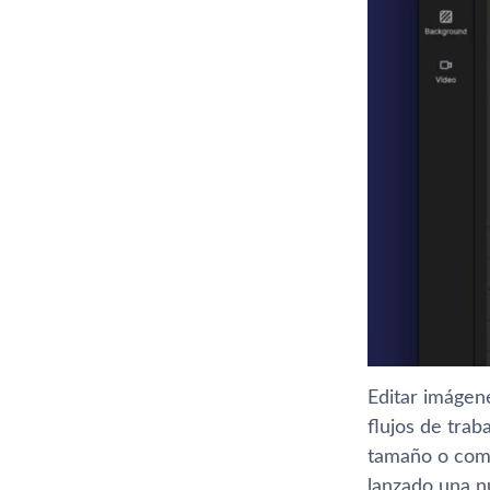
Editar imágen
flujos de tra
tamaño o comp
lanzado una n