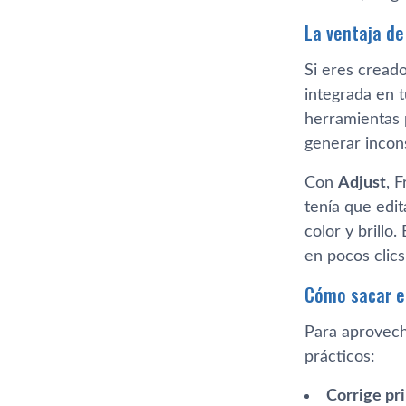
La ventaja de
Si eres cread
integrada en t
herramientas 
generar incons
Con
Adjust
, 
tenía que edi
color y brill
en pocos clics
Cómo sacar e
Para aprovec
prácticos:
Corrige pri