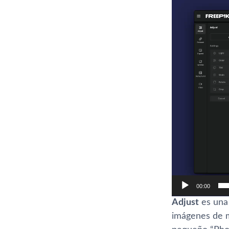
de
vídeo
00:00
Adjust
es una 
imágenes de ma