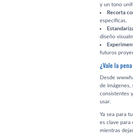
y un tono uni
Recorta co
específicas.
Estandariz
diseño visual
Experiment
futuros proye
¿Vale la pena
Desde wwwhat
de imágenes, 
consistentes y
usar.
Ya sea para tu
es clave para 
mientras dejas