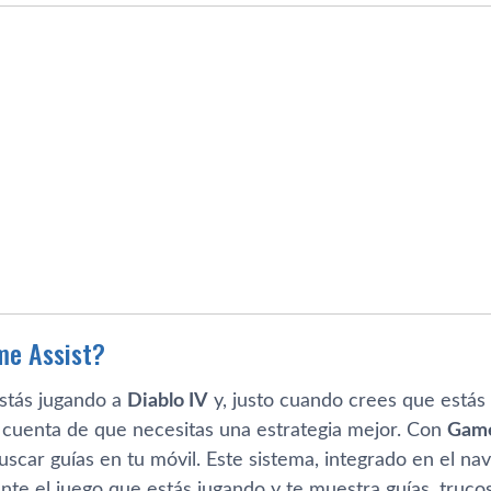
me Assist?
stás jugando a
Diablo IV
y, justo cuando crees que estás 
s cuenta de que necesitas una estrategia mejor. Con
Game
uscar guías en tu móvil. Este sistema, integrado en el n
te el juego que estás jugando y te muestra guías, trucos