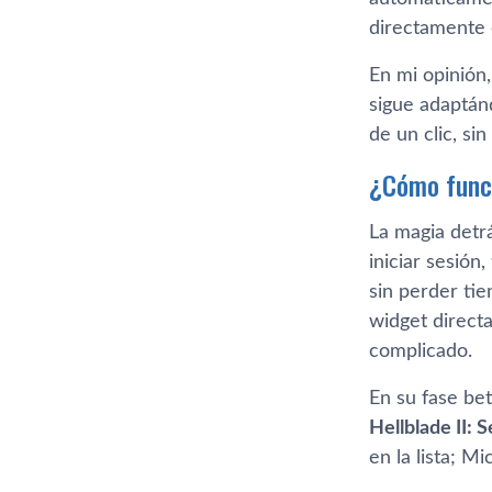
directamente e
En mi opinión
sigue adaptán
de un clic, si
¿Cómo func
La magia detr
iniciar sesión
sin perder tie
widget directa
complicado.
En su fase be
Hellblade II: 
en la lista; M