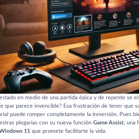
estado en medio de una partida épica y de repente se e
fe que parece invencible? Esa frustración de tener que sal
orial puede romper completamente la inmersión. Pues bi
stras plegarias con su nueva función
Game Assist
, una 
Windows 11
que promete facilitarte la vida.