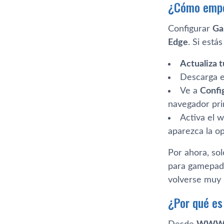
¿Cómo empe
Configurar
Ga
Edge
. Si está
Actualiza 
Descarga e 
Ve a
Confi
navegador prin
Activa el 
aparezca la op
Por ahora, so
para gamepads 
volverse muy 
¿Por qué es