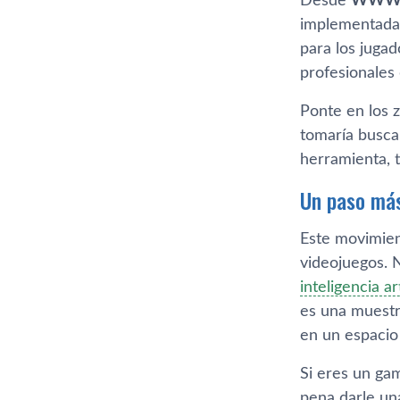
Desde
WWWh
implementadas
para los juga
profesionales 
Ponte en los 
tomaría busca
herramienta, 
Un paso más
Este movimien
videojuegos. 
inteligencia art
es una muestr
en un espacio
Si eres un ga
pena darle un