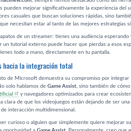
atsnew.com
, siempre hemos destacado cómo las herra
 pueden mejorar significativamente la experiencia del u
dores casuales que buscan soluciones rápidas, sino tamb
que necesitan estar al tanto de las mejores estrategias s
zapatos de un streamer: tienes una audiencia esperando v
r un tutorial externo puede hacer que pierdas a esos es
tienes todo a mano, directamente en tu pantalla.
 hacia la integración total
to de Microsoft demuestra su compromiso por integrar 
No solo hablamos de
Game Assist
, sino también de cómo 
ificial
y navegadores optimizados para crear ecosistem
a clara de que los videojuegos están dejando de ser una 
 de interacción multidimensional.
mer curioso o alguien que simplemente quiere mejorar su 
a oportunidad a
Game Assist
. Personalmente, creo que e