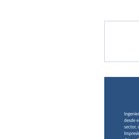
Ingenie
desde e
sector,
Impresi