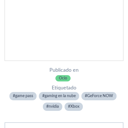
Publicado en
Ocio
Etiquetado
game pass
gaming en la nube
GeForce NOW
nvidia
Xbox