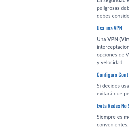
La seguridad e
peligrosas de
debes conside
Usa una VPN
Una
VPN (Vir
interceptacio
opciones de V
y velocidad.
Configura Cont
Si decides us
evitará que p
Evita Redes No
Siempre es me
convenientes, 