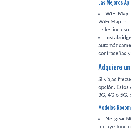
Las Mejores Apl
WiFi Map
:
WiFi Map es u
redes incluso 
Instabridg
automáticamen
contraseñas y
Adquiere un
Si viajas frec
opción. Estos 
3G, 4G o 5G, 
Modelos Recom
Netgear N
Incluye funci