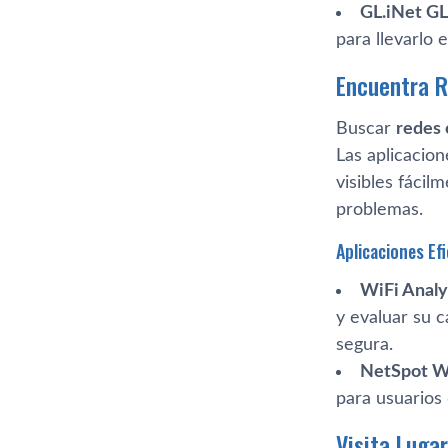
GL.iNet G
para llevarlo 
Encuentra R
Buscar
redes 
Las aplicacio
visibles fácil
problemas.
Aplicaciones Ef
WiFi Analy
y evaluar su 
segura.
NetSpot W
para usuarios 
Visita Luga