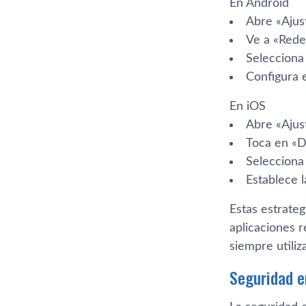
En Android
Abre «Ajus
Ve a «Redes
Selecciona 
Configura e
En iOS
Abre «Ajus
Toca en «D
Selecciona
Establece 
Estas estrate
aplicaciones r
siempre utili
Seguridad e