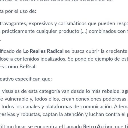
za por el uso de:
travagantes, expresivos y carismáticos que pueden respa
 prácticamente cualquier producto (…) combinados con fu
.
lificado de
Lo Real es Radical
se busca cubrir la crecient
ose a contenidos idealizados. Se pone de ejemplo de e
les como BeReal.
eativo especifican que:
visuales de esta categoría van desde lo más rebelde, agr
 vulnerable y, todos ellos, crean conexiones poderosas 
todos los canales y plataformas de comunicación. Adem
resivas y robustas, captan la atención y luchan contra el
 último lugar se encuentra el llamado
Retro Activo
, que 