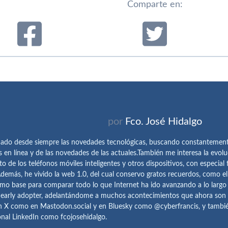
Comparte en:
por
Fco. José Hidalgo
ado desde siempre las novedades tecnológicas, buscando constantemen
s en línea y de las novedades de las actuales.También me interesa la evolu
o de los teléfonos móviles inteligentes y otros dispositivos, con especial 
demás, he vivido la web 1.0, del cual conservo gratos recuerdos, como e
omo base para comparar todo lo que Internet ha ido avanzando a lo largo
 early adopter, adelantándome a muchos acontecimientos que ahora son
n X como en Mastodon.social y en Bluesky como @cyberfrancis, y también
onal LinkedIn como fcojosehidalgo.