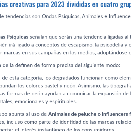
ias creativas para 2023 divididas en cuatro gru
e tendencias son Ondas Psíquicas, Animales e Influencers
as Psíquicas
señalan que serán una tendencia ligadas al 
én irá ligado a conceptos de escapismo, la psicodelia y 
or marcas en sus campañas en los medios, adoptándose co
a de la definen de forma precisa del siguiente modo:
s de esta categoría, los degradados funcionan como eleme
Abundan los colores pastel y neón. Asimismo, las tipografía
 las formas de neón ayudan a comunicar la expansión de l
ales, emocionales y espirituales.
upo apunta al uso de
Animales de peluche o Influencers f
les, incluso como parte de identidad de las marcas relac
ertar el interés instantáneo de los consumidores.