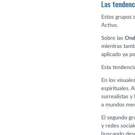
Las tendenc
Estos grupos d
Activo.
Sobre las
Ond
mientras tambi
aplicado ya p
Esta tendenci
En los visuale
espirituales. 
surrealistas y
a mundos ment
El segundo gr
y redes socia
buscando desp