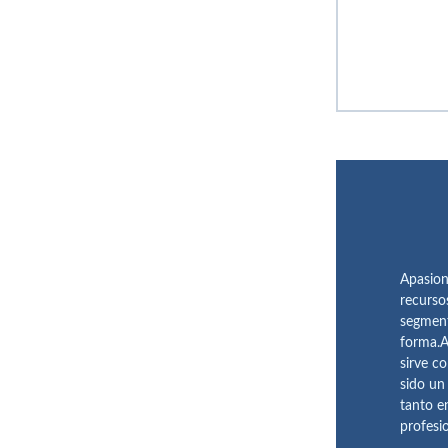
Apasion
recurso
segment
forma.A
sirve c
sido un
tanto e
profesi