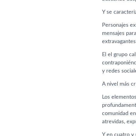
Y se caracteri
Personajes ex
mensajes para
extravagantes
El el grupo ca
contraponiénd
y redes socia
A nivel más cr
Los elementos 
profundamente
comunidad en 
atrevidas, exp
Y en cuatro y