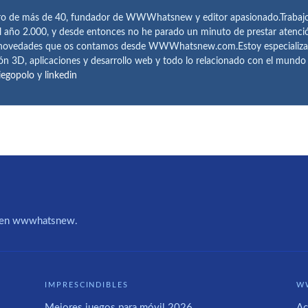
ro de más de 40, fundador de WWWhatsnew y editor apasionado.Trabajo 
l año 2.000, y desde entonces no he parado un minuto de prestar atenci
 novedades que os contamos desde WWWhatsnew.com.Estoy especializado e
ón 3D, aplicaciones y desarrollo web y todo lo relacionado con el mund
iegopolo
y
linkedin
IA en wwwhatsnew.
IMPRESCINDIBLES
W
Mejores juegos para móvil 2026
Ac