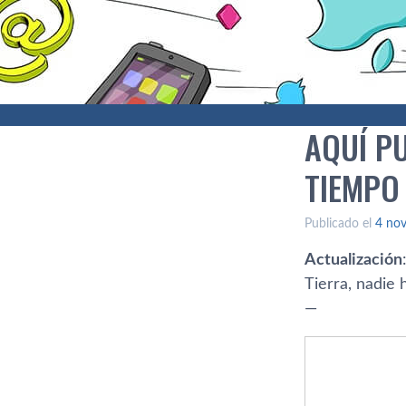
AQUÍ P
TIEMPO
Publicado el
4 no
Actualización
Tierra, nadie 
—