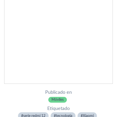
Publicado en
Móviles
Etiquetado
serie redmi 12
tecnologí­a
Xiaomi