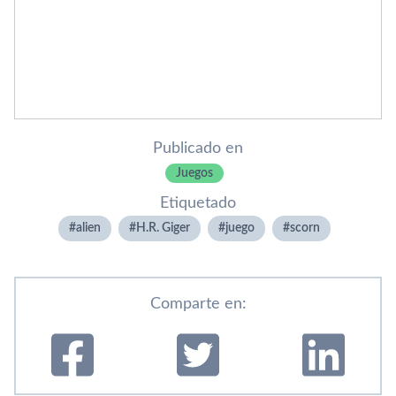
Publicado en
Juegos
Etiquetado
alien
H.R. Giger
juego
scorn
Comparte en: