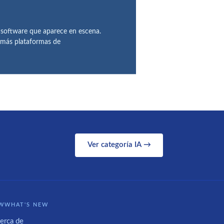
 software que aparece en escena.
demás plataformas de
Ver categoría IA →
WWHAT'S NEW
erca de