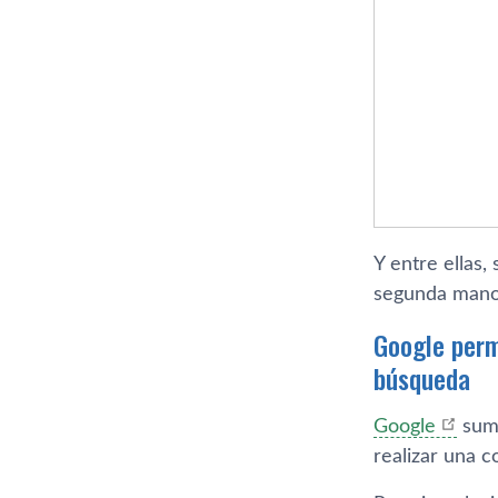
Y entre ellas,
segunda mano,
Google perm
búsqueda
Google
suma
realizar una 