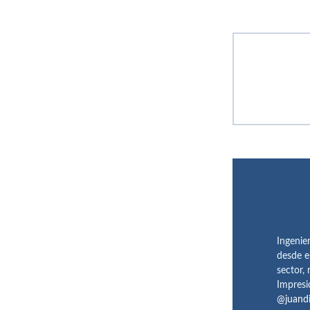
Ingenie
desde e
sector,
Impresi
@juand