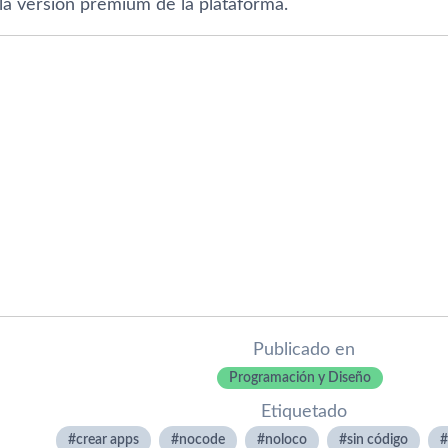
la versión premium de la plataforma.
Publicado en
Programación y Diseño
Etiquetado
crear apps
nocode
noloco
sin código